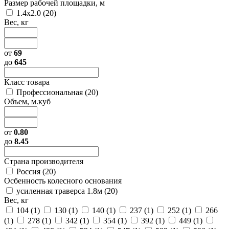
Размер рабочей площадки, м
1.4х2.0 (
20
)
Вес, кг
от
69
до
645
Класс товара
Профессиональная (
20
)
Объем, м.куб
от
0.80
до
8.45
Страна производителя
Россия (
20
)
Осбенность колесного основания
усиленная траверса 1.8м (
20
)
Вес, кг
104 (
1
)
130 (
1
)
140 (
1
)
237 (
1
)
252 (
1
)
266
(
1
)
278 (
1
)
342 (
1
)
354 (
1
)
392 (
1
)
449 (
1
)