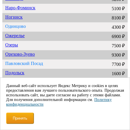
Наро-Фоминск
5100 ₽
Ногинск
8100 ₽
Одинцово
4300 ₽
Ожерелье
6900 ₽
Озеры
7500 ₽
Орехово-Зуево
9300 ₽
Павловский Посад
7700 ₽
Подольск
1600 ₽
Протвино
6100 ₽
Данный веб-сайт использует Яндекс Метрику и cookies в целях
предоставления вам лучшего пользовательского опыта. Продолжая
Пушкино
5800 ₽
использовать сайт, вы даете согласие на работу с этими файлами.
Для получения дополнительной информации см.
Политику
Пущино
5700 ₽
конфиденциальности
Раменское
6900 ₽
Принять
Реутов
4100 ₽
Рошаль
11200 ₽