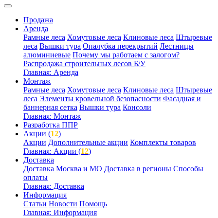
Продажа
Аренда
Рамные леса
Хомутовые леса
Клиновые леса
Штыревые
леса
Вышки тура
Опалубка перекрытий
Лестницы
алюминиевые
Почему мы работаем с залогом?
Распродажа строительных лесов Б/У
Главная: Аренда
Монтаж
Рамные леса
Хомутовые леса
Клиновые леса
Штыревые
леса
Элементы кровельной безопасности
Фасадная и
баннерная сетка
Вышки тура
Консоли
Главная: Монтаж
Разработка ППР
Акции (
12
)
Акции
Дополнительные акции
Комплекты товаров
Главная: Акции (
12
)
Доставка
Доставка Москва и МО
Доставка в регионы
Способы
оплаты
Главная: Доставка
Информация
Статьи
Новости
Помощь
Главная: Информация