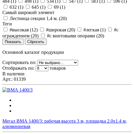
484 (
1
)
498 (
1
)
534 (
1
)
547 (
1
)
583 (
1
)
596 (
1
)
632 (
1
)
645 (
1
)
69 (
1
)
Самый широкий элемент
Лестница секции 1,4 м. (
20
)
Теги
#высокая (
12
)
#широкая (
20
)
#легкая (
1
)
#с
ограждением (
20
)
#с винтовыми опорами (
20
)
Основной каталог продукции
Сортировать по:
Отображать по:
товаров
В наличии
Арт.:
01339
Мегал ВМА 1400/3: рабочая высота 3 м, площадка 2.0х1.4 м,
алюминиевая