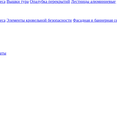
еса
Вышки тура
Опалубка перекрытий
Лестницы алюминиевые
еса
Элементы кровельной безопасности
Фасадная и баннерная с
аты