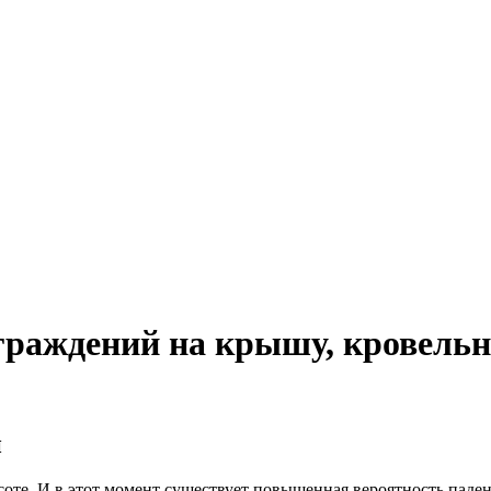
граждений на крышу, кровельн
и
оте. И в этот момент существует повышенная вероятность падени