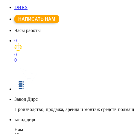
DИRS
НАПИСАТЬ НАМ
Часы работы
0
0
0
Завод Дирс
Производство, продажа, аренда и монтаж средств подма
завод дирс
Нам