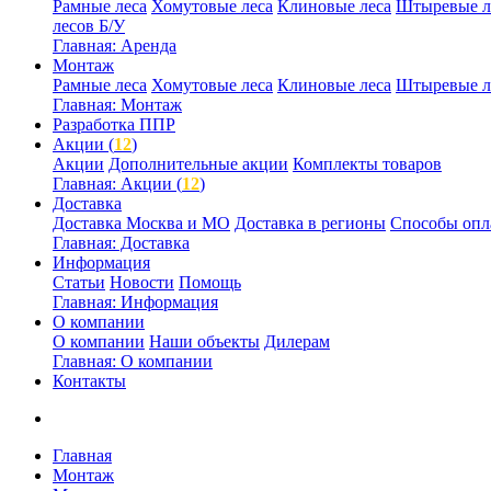
Рамные леса
Хомутовые леса
Клиновые леса
Штыревые л
лесов Б/У
Главная: Аренда
Монтаж
Рамные леса
Хомутовые леса
Клиновые леса
Штыревые л
Главная: Монтаж
Разработка ППР
Акции (
12
)
Акции
Дополнительные акции
Комплекты товаров
Главная: Акции (
12
)
Доставка
Доставка Москва и МО
Доставка в регионы
Способы опл
Главная: Доставка
Информация
Статьи
Новости
Помощь
Главная: Информация
О компании
О компании
Наши объекты
Дилерам
Главная: О компании
Контакты
Главная
Монтаж