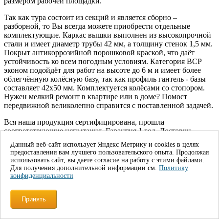
размером рабочей площадки.
Так как тура состоит из секций и является сборно –
разборной, то Вы всегда можете приобрести отдельные
комплектующие. Каркас вышки выполнен из высокопрочной
стали и имеет диаметр трубы 42 мм, а толщину стенок 1,5 мм.
Покрыт антикоррозийной порошковой краской, что даёт
устойчивость ко всем погодным условиям. Категория ВСР
эконом подойдёт для работ на высоте до 6 м и имеет более
облегчённую колёсную базу, так как профиль гантель - базы
составляет 42х50 мм. Комплектуется колёсами со стопором.
Нужен мелкий ремонт в квартире или в доме? Помост
передвижной великолепно справится с поставленной задачей.
Вся наша продукция сертифицирована, прошла
соответствующие испытания. Гарантия 1 год. Доставки
производятся ежедневно. По предварительному звонку можем
Данный веб-сайт использует Яндекс Метрику и cookies в целях
привезти в выходной и праздничный день. Постоянно
предоставления вам лучшего пользовательского опыта. Продолжая
проводятся акции и скидки. Возможна оплата по факту. Мы
использовать сайт, вы даете согласие на работу с этими файлами.
работаем в будние дни с 8.00-18.00, в субботу с 9.00-16.00.
Для получения дополнительной информации см.
Политику
конфиденциальности
Звоните и заказывайте.
Наши преимущества
Принять