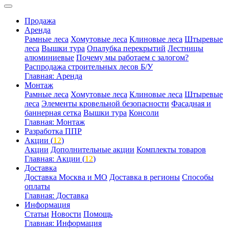
Продажа
Аренда
Рамные леса
Хомутовые леса
Клиновые леса
Штыревые
леса
Вышки тура
Опалубка перекрытий
Лестницы
алюминиевые
Почему мы работаем с залогом?
Распродажа строительных лесов Б/У
Главная: Аренда
Монтаж
Рамные леса
Хомутовые леса
Клиновые леса
Штыревые
леса
Элементы кровельной безопасности
Фасадная и
баннерная сетка
Вышки тура
Консоли
Главная: Монтаж
Разработка ППР
Акции (
12
)
Акции
Дополнительные акции
Комплекты товаров
Главная: Акции (
12
)
Доставка
Доставка Москва и МО
Доставка в регионы
Способы
оплаты
Главная: Доставка
Информация
Статьи
Новости
Помощь
Главная: Информация