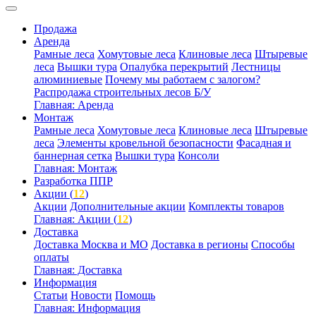
Продажа
Аренда
Рамные леса
Хомутовые леса
Клиновые леса
Штыревые
леса
Вышки тура
Опалубка перекрытий
Лестницы
алюминиевые
Почему мы работаем с залогом?
Распродажа строительных лесов Б/У
Главная: Аренда
Монтаж
Рамные леса
Хомутовые леса
Клиновые леса
Штыревые
леса
Элементы кровельной безопасности
Фасадная и
баннерная сетка
Вышки тура
Консоли
Главная: Монтаж
Разработка ППР
Акции (
12
)
Акции
Дополнительные акции
Комплекты товаров
Главная: Акции (
12
)
Доставка
Доставка Москва и МО
Доставка в регионы
Способы
оплаты
Главная: Доставка
Информация
Статьи
Новости
Помощь
Главная: Информация