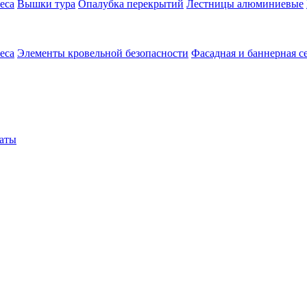
еса
Вышки тура
Опалубка перекрытий
Лестницы алюминиевые
еса
Элементы кровельной безопасности
Фасадная и баннерная с
аты