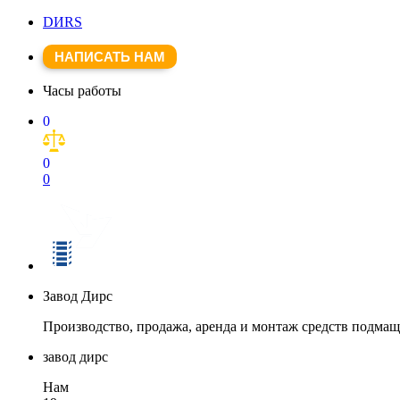
DИRS
НАПИСАТЬ НАМ
Часы работы
0
0
0
Завод Дирс
Производство, продажа, аренда и монтаж средств подма
завод дирс
Нам