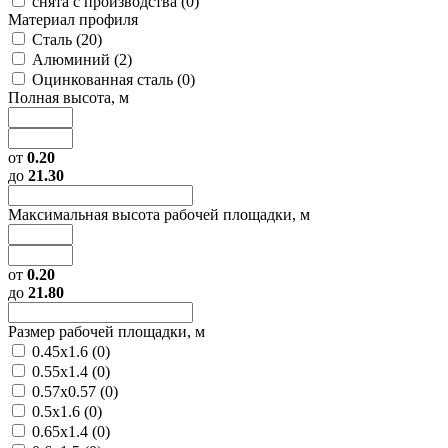
снята с производства (
0
)
Материал профиля
Сталь (
20
)
Алюминий (
2
)
Оцинкованная сталь (
0
)
Полная высота, м
от
0.20
до
21.30
Максимальная высота рабочей площадки, м
от
0.20
до
21.80
Размер рабочей площадки, м
0.45х1.6 (
0
)
0.55х1.4 (
0
)
0.57х0.57 (
0
)
0.5х1.6 (
0
)
0.65х1.4 (
0
)