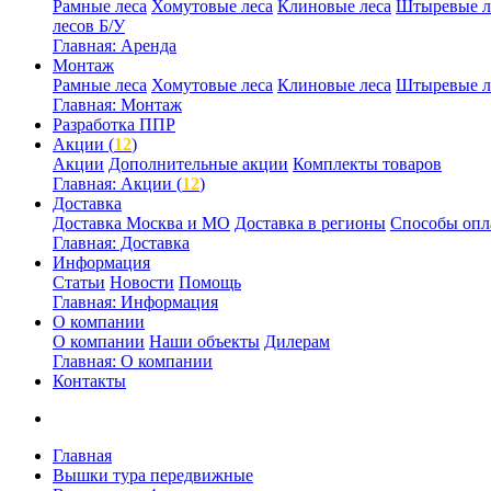
Рамные леса
Хомутовые леса
Клиновые леса
Штыревые л
лесов Б/У
Главная: Аренда
Монтаж
Рамные леса
Хомутовые леса
Клиновые леса
Штыревые л
Главная: Монтаж
Разработка ППР
Акции (
12
)
Акции
Дополнительные акции
Комплекты товаров
Главная: Акции (
12
)
Доставка
Доставка Москва и МО
Доставка в регионы
Способы опл
Главная: Доставка
Информация
Статьи
Новости
Помощь
Главная: Информация
О компании
О компании
Наши объекты
Дилерам
Главная: О компании
Контакты
Главная
Вышки тура передвижные