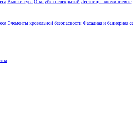
еса
Вышки тура
Опалубка перекрытий
Лестницы алюминиевые
еса
Элементы кровельной безопасности
Фасадная и баннерная с
аты