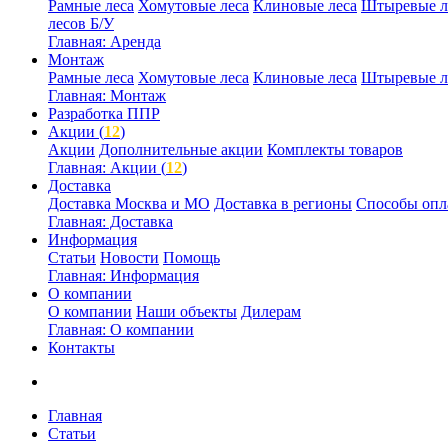
Рамные леса
Хомутовые леса
Клиновые леса
Штыревые л
лесов Б/У
Главная: Аренда
Монтаж
Рамные леса
Хомутовые леса
Клиновые леса
Штыревые л
Главная: Монтаж
Разработка ППР
Акции (
12
)
Акции
Дополнительные акции
Комплекты товаров
Главная: Акции (
12
)
Доставка
Доставка Москва и МО
Доставка в регионы
Способы опл
Главная: Доставка
Информация
Статьи
Новости
Помощь
Главная: Информация
О компании
О компании
Наши объекты
Дилерам
Главная: О компании
Контакты
Главная
Статьи