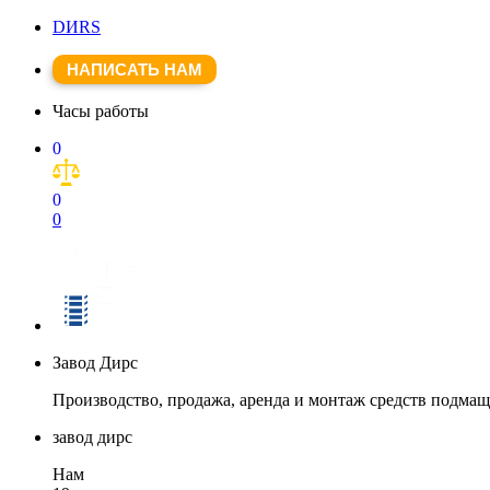
DИRS
НАПИСАТЬ НАМ
Часы работы
0
0
0
Завод Дирс
Производство, продажа, аренда и монтаж средств подма
завод дирс
Нам