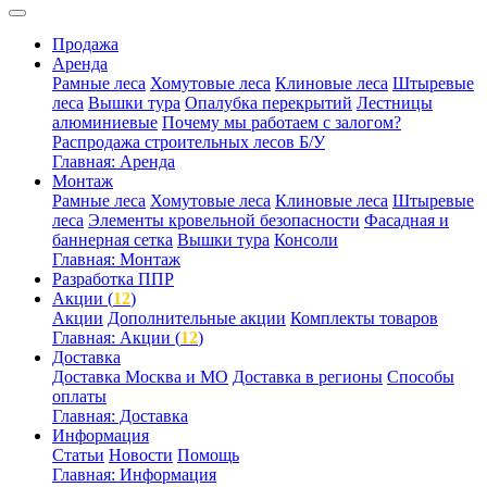
Продажа
Аренда
Рамные леса
Хомутовые леса
Клиновые леса
Штыревые
леса
Вышки тура
Опалубка перекрытий
Лестницы
алюминиевые
Почему мы работаем с залогом?
Распродажа строительных лесов Б/У
Главная: Аренда
Монтаж
Рамные леса
Хомутовые леса
Клиновые леса
Штыревые
леса
Элементы кровельной безопасности
Фасадная и
баннерная сетка
Вышки тура
Консоли
Главная: Монтаж
Разработка ППР
Акции (
12
)
Акции
Дополнительные акции
Комплекты товаров
Главная: Акции (
12
)
Доставка
Доставка Москва и МО
Доставка в регионы
Способы
оплаты
Главная: Доставка
Информация
Статьи
Новости
Помощь
Главная: Информация