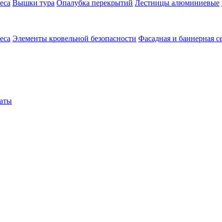
еса
Вышки тура
Опалубка перекрытий
Лестницы алюминиевые
еса
Элементы кровельной безопасности
Фасадная и баннерная с
аты