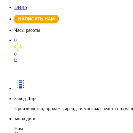
DИRS
НАПИСАТЬ НАМ
Часы работы
0
0
0
Завод Дирс
Производство, продажа, аренда и монтаж средств подма
завод дирс
Нам