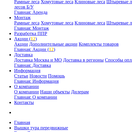
Рамные леса
Хомутовые леса
Клиновые леса
Штыревые л
лесов Б/У
Главная: Аренда
Монтаж
Рамные леса
Хомутовые леса
Клиновые леса
Штыревые л
Главная: Монтаж
Разработка ППР
Акции (
12
)
Акции
Дополнительные акции
Комплекты товаров
Главная: Акции (
12
)
Доставка
Доставка Москва и МО
Доставка в регионы
Способы опл
Главная: Доставка
Информация
Статьи
Новости
Помощь
Главная: Информация
О компании
О компании
Наши объекты
Дилерам
Главная: О компании
Контакты
Главная
Вышки тура передвижные