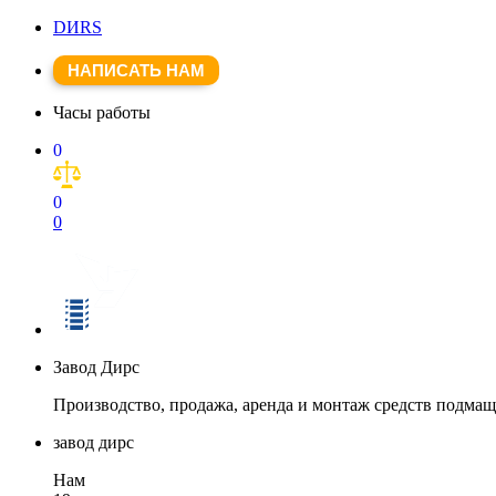
DИRS
НАПИСАТЬ НАМ
Часы работы
0
0
0
Завод Дирс
Производство, продажа, аренда и монтаж средств подма
завод дирс
Нам