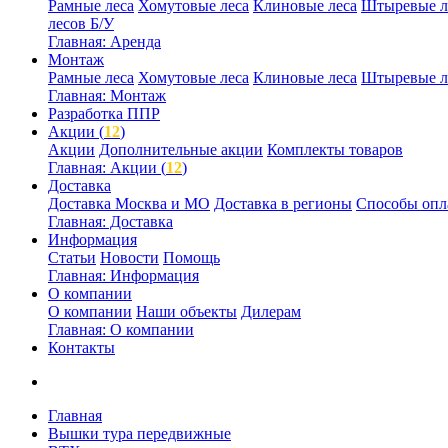
Рамные леса
Хомутовые леса
Клиновые леса
Штыревые л
лесов Б/У
Главная: Аренда
Монтаж
Рамные леса
Хомутовые леса
Клиновые леса
Штыревые л
Главная: Монтаж
Разработка ППР
Акции (
12
)
Акции
Дополнительные акции
Комплекты товаров
Главная: Акции (
12
)
Доставка
Доставка Москва и МО
Доставка в регионы
Способы опл
Главная: Доставка
Информация
Статьи
Новости
Помощь
Главная: Информация
О компании
О компании
Наши объекты
Дилерам
Главная: О компании
Контакты
Главная
Вышки тура передвижные