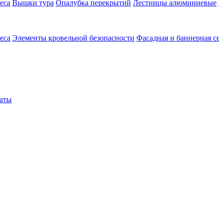
еса
Вышки тура
Опалубка перекрытий
Лестницы алюминиевые
еса
Элементы кровельной безопасности
Фасадная и баннерная с
аты