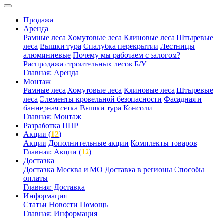
Продажа
Аренда
Рамные леса
Хомутовые леса
Клиновые леса
Штыревые
леса
Вышки тура
Опалубка перекрытий
Лестницы
алюминиевые
Почему мы работаем с залогом?
Распродажа строительных лесов Б/У
Главная: Аренда
Монтаж
Рамные леса
Хомутовые леса
Клиновые леса
Штыревые
леса
Элементы кровельной безопасности
Фасадная и
баннерная сетка
Вышки тура
Консоли
Главная: Монтаж
Разработка ППР
Акции (
12
)
Акции
Дополнительные акции
Комплекты товаров
Главная: Акции (
12
)
Доставка
Доставка Москва и МО
Доставка в регионы
Способы
оплаты
Главная: Доставка
Информация
Статьи
Новости
Помощь
Главная: Информация