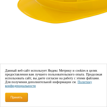
Каска защитная RFI-3 BIOT RAPID
936 руб.
Данный веб-сайт использует Яндекс Метрику и cookies в целях
В корзину
предоставления вам лучшего пользовательского опыта. Продолжая
использовать сайт, вы даете согласие на работу с этими файлами.
Для получения дополнительной информации см.
Политику
Описание
Наше
конфиденциальности
производство
Документы
Доставка по
городам
Принять