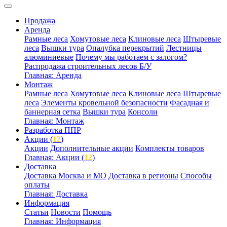
Продажа
Аренда
Рамные леса
Хомутовые леса
Клиновые леса
Штыревые
леса
Вышки тура
Опалубка перекрытий
Лестницы
алюминиевые
Почему мы работаем с залогом?
Распродажа строительных лесов Б/У
Главная: Аренда
Монтаж
Рамные леса
Хомутовые леса
Клиновые леса
Штыревые
леса
Элементы кровельной безопасности
Фасадная и
баннерная сетка
Вышки тура
Консоли
Главная: Монтаж
Разработка ППР
Акции (
12
)
Акции
Дополнительные акции
Комплекты товаров
Главная: Акции (
12
)
Доставка
Доставка Москва и МО
Доставка в регионы
Способы
оплаты
Главная: Доставка
Информация
Статьи
Новости
Помощь
Главная: Информация