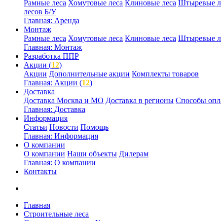
Рамные леса
Хомутовые леса
Клиновые леса
Штыревые л
лесов Б/У
Главная: Аренда
Монтаж
Рамные леса
Хомутовые леса
Клиновые леса
Штыревые л
Главная: Монтаж
Разработка ППР
Акции (
12
)
Акции
Дополнительные акции
Комплекты товаров
Главная: Акции (
12
)
Доставка
Доставка Москва и МО
Доставка в регионы
Способы опл
Главная: Доставка
Информация
Статьи
Новости
Помощь
Главная: Информация
О компании
О компании
Наши объекты
Дилерам
Главная: О компании
Контакты
Главная
Строительные леса