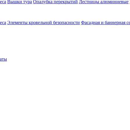
еса
Вышки тура
Опалубка перекрытий
Лестницы алюминиевые
еса
Элементы кровельной безопасности
Фасадная и баннерная с
аты