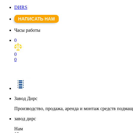
DИRS
НАПИСАТЬ НАМ
Часы работы
0
0
0
Завод Дирс
Производство, продажа, аренда и монтаж средств подма
завод дирс
Нам