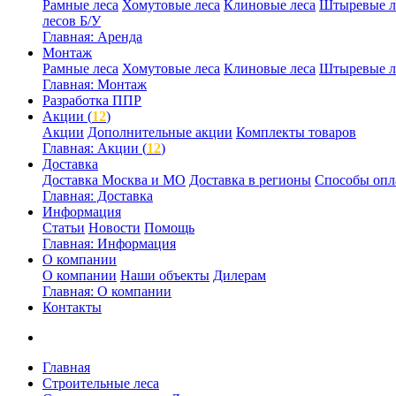
Рамные леса
Хомутовые леса
Клиновые леса
Штыревые л
лесов Б/У
Главная: Аренда
Монтаж
Рамные леса
Хомутовые леса
Клиновые леса
Штыревые л
Главная: Монтаж
Разработка ППР
Акции (
12
)
Акции
Дополнительные акции
Комплекты товаров
Главная: Акции (
12
)
Доставка
Доставка Москва и МО
Доставка в регионы
Способы опл
Главная: Доставка
Информация
Статьи
Новости
Помощь
Главная: Информация
О компании
О компании
Наши объекты
Дилерам
Главная: О компании
Контакты
Главная
Строительные леса