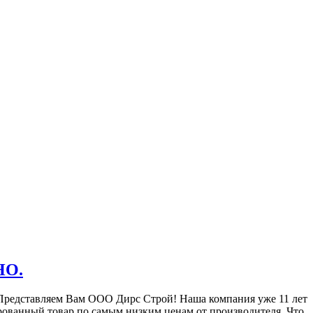
НО.
редставляем Вам ООО Дирс Строй! Наша компания уже 11 лет
рованный товар по самым низким ценам от производителя. Что