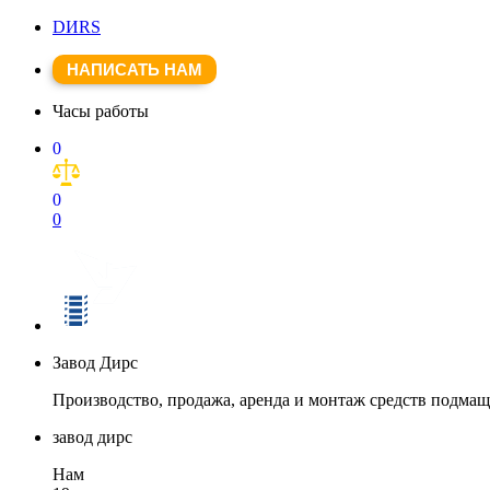
DИRS
НАПИСАТЬ НАМ
Часы работы
0
0
0
Завод Дирс
Производство, продажа, аренда и монтаж средств подма
завод дирс
Нам