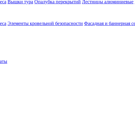
еса
Вышки тура
Опалубка перекрытий
Лестницы алюминиевые
еса
Элементы кровельной безопасности
Фасадная и баннерная с
аты