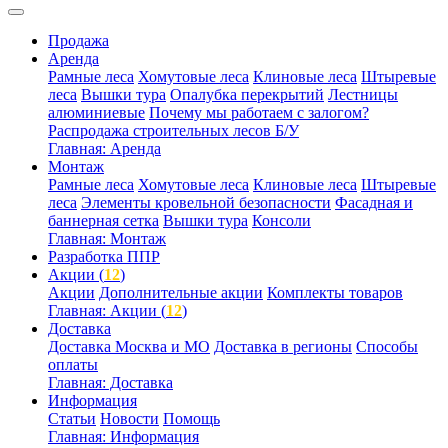
Продажа
Аренда
Рамные леса
Хомутовые леса
Клиновые леса
Штыревые
леса
Вышки тура
Опалубка перекрытий
Лестницы
алюминиевые
Почему мы работаем с залогом?
Распродажа строительных лесов Б/У
Главная: Аренда
Монтаж
Рамные леса
Хомутовые леса
Клиновые леса
Штыревые
леса
Элементы кровельной безопасности
Фасадная и
баннерная сетка
Вышки тура
Консоли
Главная: Монтаж
Разработка ППР
Акции (
12
)
Акции
Дополнительные акции
Комплекты товаров
Главная: Акции (
12
)
Доставка
Доставка Москва и МО
Доставка в регионы
Способы
оплаты
Главная: Доставка
Информация
Статьи
Новости
Помощь
Главная: Информация