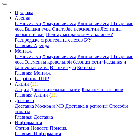
Продажа
Аренда
Рамные леса
Хомутовые леса
Клиновые леса
Штыревые
леса
Вышки тура
Опалубка перекрытий
Лестницы
алюминиевые
Почему мы работаем с залогом?
Распродажа строительных лесов Б/У
Главная: Аренда
Монтаж
Рамные леса
Хомутовые леса
Клиновые леса
Штыревые
леса
Элементы кровельной безопасности
Фасадная и
баннерная сетка
Вышки тура
Консоли
Главная: Монтаж
Разработка ППР
Акции (
12
)
Акции
Дополнительные акции
Комплекты товаров
Главная: Акции (
12
)
Доставка
Доставка Москва и МО
Доставка в регионы
Способы
оплаты
Главная: Доставка
Информация
Статьи
Новости
Помощь
Главная: Информация