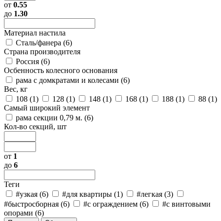
от
0.55
до
1.30
Материал настила
Сталь/фанера (
6
)
Страна производителя
Россия (
6
)
Осбенность колесного основания
рама с домкратами и колесами (
6
)
Вес, кг
108 (
1
)
128 (
1
)
148 (
1
)
168 (
1
)
188 (
1
)
88 (
1
)
Самый широкий элемент
рама секции 0,79 м. (
6
)
Кол-во секций, шт
от
1
до
6
Теги
#узкая (
6
)
#для квартиры (
1
)
#легкая (
3
)
#быстросборная (
6
)
#с ограждением (
6
)
#с винтовыми
опорами (
6
)