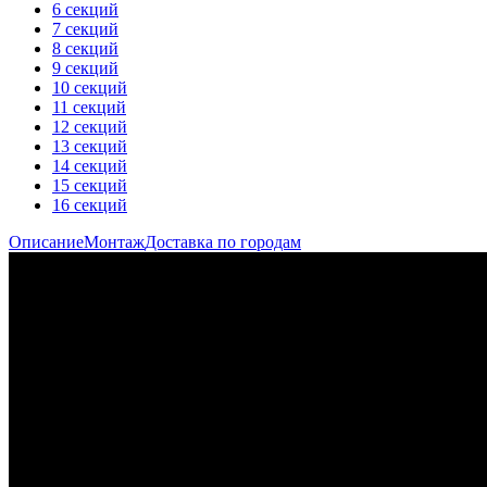
6 секций
7 секций
8 секций
9 секций
10 секций
11 секций
12 секций
13 секций
14 секций
15 секций
16 секций
Описание
Монтаж
Доставка по городам