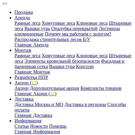
Продажа
Аренда
Рамные леса
Хомутовые леса
Клиновые леса
Штыревые
леса
Вышки тура
Опалубка перекрытий
Лестницы
алюминиевые
Почему мы работаем с залогом?
Распродажа строительных лесов Б/У
Главная: Аренда
Монтаж
Рамные леса
Хомутовые леса
Клиновые леса
Штыревые
леса
Элементы кровельной безопасности
Фасадная и
баннерная сетка
Вышки тура
Консоли
Главная: Монтаж
Разработка ППР
Акции (
12
)
Акции
Дополнительные акции
Комплекты товаров
Главная: Акции (
12
)
Доставка
Доставка Москва и МО
Доставка в регионы
Способы
оплаты
Главная: Доставка
Информация
Статьи
Новости
Помощь
Главная: Информация