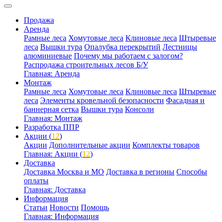
Продажа
Аренда
Рамные леса
Хомутовые леса
Клиновые леса
Штыревые
леса
Вышки тура
Опалубка перекрытий
Лестницы
алюминиевые
Почему мы работаем с залогом?
Распродажа строительных лесов Б/У
Главная: Аренда
Монтаж
Рамные леса
Хомутовые леса
Клиновые леса
Штыревые
леса
Элементы кровельной безопасности
Фасадная и
баннерная сетка
Вышки тура
Консоли
Главная: Монтаж
Разработка ППР
Акции (
12
)
Акции
Дополнительные акции
Комплекты товаров
Главная: Акции (
12
)
Доставка
Доставка Москва и МО
Доставка в регионы
Способы
оплаты
Главная: Доставка
Информация
Статьи
Новости
Помощь
Главная: Информация