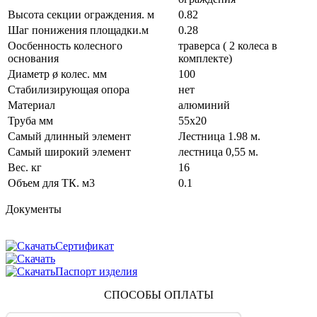
обладает высокими качественными характеристиками,
рабочими параметрами, соответствует нормативным
Высота секции ограждения. м
0.82
требованиям. Вышка тура 4107 Алюмет паспорт изделия,
Шаг понижения площадки.м
0.28
гарантию производителя и сертификат качества. Благодаря
Оосбенность колесного
траверса ( 2 колеса в
особой тщательности обработки материалов и сборки
основания
комплекте)
конструкции, вышка тура Алюмет Техно 3 имеет
Диаметр ø колес. мм
100
значительный эксплуатационный период, даже в самых
Стабилизирующая опора
нет
сложных климатических условиях.
Материал
алюминий
Труба мм
55х20
Самый длинный элемент
Лестница 1.98 м.
Самый широкий элемент
лестница 0,55 м.
Вес. кг
16
Объем для ТК. м3
0.1
Документы
Сертификат
Паспорт изделия
СПОСОБЫ ОПЛАТЫ