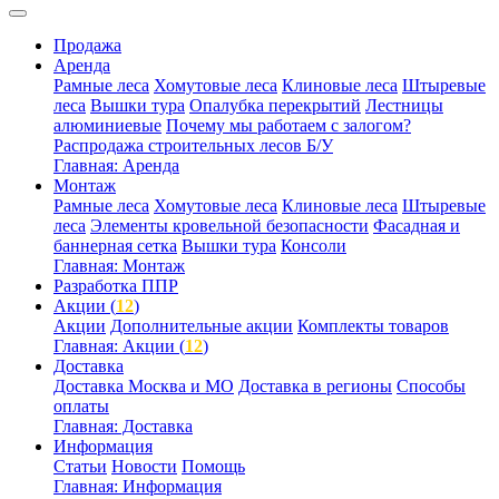
Продажа
Аренда
Рамные леса
Хомутовые леса
Клиновые леса
Штыревые
леса
Вышки тура
Опалубка перекрытий
Лестницы
алюминиевые
Почему мы работаем с залогом?
Распродажа строительных лесов Б/У
Главная: Аренда
Монтаж
Рамные леса
Хомутовые леса
Клиновые леса
Штыревые
леса
Элементы кровельной безопасности
Фасадная и
баннерная сетка
Вышки тура
Консоли
Главная: Монтаж
Разработка ППР
Акции (
12
)
Акции
Дополнительные акции
Комплекты товаров
Главная: Акции (
12
)
Доставка
Доставка Москва и МО
Доставка в регионы
Способы
оплаты
Главная: Доставка
Информация
Статьи
Новости
Помощь
Главная: Информация