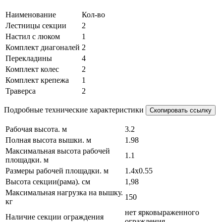
через транспортные компании занимает не больше 2 дней.
Наименование
Кол-во
Характеристики вышки туры
Лестницы секции
2
Настил с люком
1
Строительные подмости Алюмет 4107 Техно 3 имеют
специальный закрывающийся люк, и надежное ограждение,
Комплект диагоналей
2
что делает безопасным проведение работ на высоте. Тура
Перекладины
4
Техно 3 – эффективное решение при производстве ремонтно-
Комплект колес
2
строительных работ, поскольку в ней нашли сочетание такие
Комплект крепежа
1
параметры, как функциональность, эффективность,
Траверса
2
стоимость. Вышка тура алюминиевая модель 4107 оснащена
рабочей площадкой, размерами 0,5х1,4 метра, что позволяет
удобно перемещаться вдоль объекта строительства. Также она
Подробные технические характеристики
Скопировать ссылку
имеет лестничные подмости Алюмет sm 4007 4007, с
противоскользящим покрытием и ламинированной,
Рабочая высота. м
3.2
влагостойкой фанерой. Вышка тура
алюминиевая вышка
Полная высота вышки. м
1.98
техно 3 обладает значительной устойчивостью, благодаря
Максимальная высота рабочей
конструктивному исполнению и установленным
1.1
площадки. м
стабилизаторам. Винтовые опоры надежно фиксируют
Размеры рабочей площадки. м
1.4х0.55
изделие на любой поверхности, в том числе и на неровном
грунте, лестничных пролетах и других покрытиях.
Высота секции(рама). см
1,98
Максимальная нагрузка на вышку.
150
Производство вышек тур
кг
нет ярковыраженного
Изготовленная в заводских условиях, вышка тура 4107
Наличие секции ограждения
ограждения