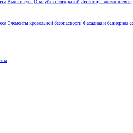
еса
Вышки тура
Опалубка перекрытий
Лестницы алюминиевые
еса
Элементы кровельной безопасности
Фасадная и баннерная с
аты