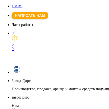
DИRS
НАПИСАТЬ НАМ
Часы работы
0
0
0
Завод Дирс
Производство, продажа, аренда и монтаж средств подма
завод дирс
Нам