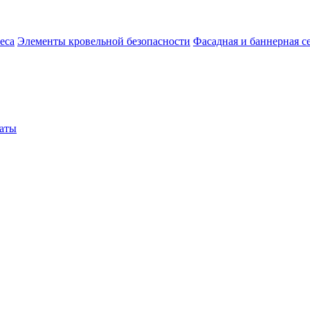
еса
Элементы кровельной безопасности
Фасадная и баннерная с
аты