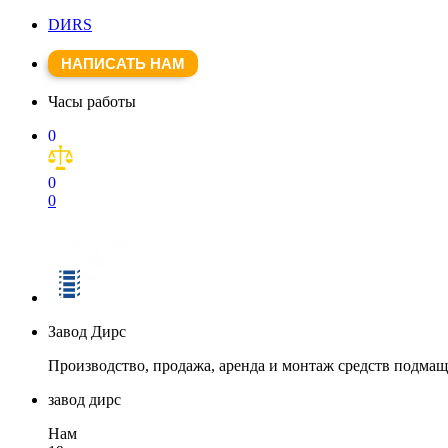
DИRS
НАПИСАТЬ НАМ
Часы работы
0
0
0
Завод Дирс
Производство, продажа, аренда и монтаж средств подма
завод дирс
Нам