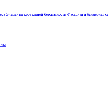
еса
Элементы кровельной безопасности
Фасадная и баннерная с
аты