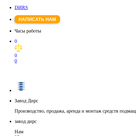
DИRS
НАПИСАТЬ НАМ
Часы работы
0
0
0
Завод Дирс
Производство, продажа, аренда и монтаж средств подма
завод дирс
Нам