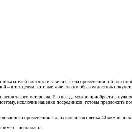
т показателей плотности зависит сфера применения той или иной
й – в тех целям, которые хочет таким образом достичь покупате
иантов такого материала. Его всегда можно приобрести в нужн
поэтому, исключив наценки посредников, готовы предложить по
ендованного применения. Полиэтиленовая пленка 40 мкм использ
пример – пенопласта.