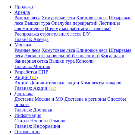
Продажа
Аренда
Рамные леса
Хомутовые леса
Клиновые леса
Штыревые
леса
Вышки тура
Опалубка перекрытий
Лестницы
алюминиевые
Почему мы работаем с залогом?
Распродажа строительных лесов Б/У
Главная: Аренда
Монтаж
Рамные леса
Хомутовые леса
Клиновые леса
Штыревые
леса
Элементы кровельной безопасности
Фасадная и
баннерная сетка
Вышки тура
Консоли
Главная: Монтаж
Разработка ППР
Акции (
12
)
Акции
Дополнительные акции
Комплекты товаров
Главная: Акции (
12
)
Доставка
Доставка Москва и МО
Доставка в регионы
Способы
оплаты
Главная: Доставка
Информация
Статьи
Новости
Помощь
Главная: Информация
О компании