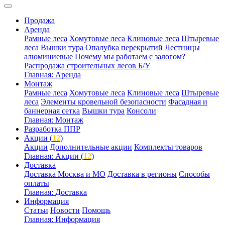
Продажа
Аренда
Рамные леса
Хомутовые леса
Клиновые леса
Штыревые
леса
Вышки тура
Опалубка перекрытий
Лестницы
алюминиевые
Почему мы работаем с залогом?
Распродажа строительных лесов Б/У
Главная: Аренда
Монтаж
Рамные леса
Хомутовые леса
Клиновые леса
Штыревые
леса
Элементы кровельной безопасности
Фасадная и
баннерная сетка
Вышки тура
Консоли
Главная: Монтаж
Разработка ППР
Акции (
12
)
Акции
Дополнительные акции
Комплекты товаров
Главная: Акции (
12
)
Доставка
Доставка Москва и МО
Доставка в регионы
Способы
оплаты
Главная: Доставка
Информация
Статьи
Новости
Помощь
Главная: Информация