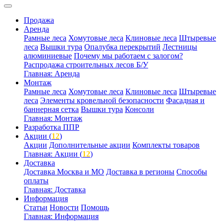
Продажа
Аренда
Рамные леса
Хомутовые леса
Клиновые леса
Штыревые
леса
Вышки тура
Опалубка перекрытий
Лестницы
алюминиевые
Почему мы работаем с залогом?
Распродажа строительных лесов Б/У
Главная: Аренда
Монтаж
Рамные леса
Хомутовые леса
Клиновые леса
Штыревые
леса
Элементы кровельной безопасности
Фасадная и
баннерная сетка
Вышки тура
Консоли
Главная: Монтаж
Разработка ППР
Акции (
12
)
Акции
Дополнительные акции
Комплекты товаров
Главная: Акции (
12
)
Доставка
Доставка Москва и МО
Доставка в регионы
Способы
оплаты
Главная: Доставка
Информация
Статьи
Новости
Помощь
Главная: Информация