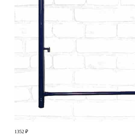
1352
₽