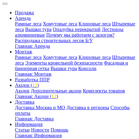
Продажа
Аренда
Рамные леса
Хомутовые леса
Клиновые леса
Штыревые
леса
Вышки тура
Опалубка перекрытий
Лестницы
алюминиевые
Почему мы работаем с залогом?
Распродажа строительных лесов Б/У
Главная: Аренда
Монтаж
Рамные леса
Хомутовые леса
Клиновые леса
Штыревые
леса
Элементы кровельной безопасности
Фасадная и
баннерная сетка
Вышки тура
Консоли
Главная: Монтаж
Разработка ППР
Акции (
12
)
Акции
Дополнительные акции
Комплекты товаров
Главная: Акции (
12
)
Доставка
Доставка Москва и МО
Доставка в регионы
Способы
оплаты
Главная: Доставка
Информация
Статьи
Новости
Помощь
Главная: Информация