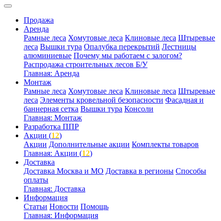
Продажа
Аренда
Рамные леса
Хомутовые леса
Клиновые леса
Штыревые
леса
Вышки тура
Опалубка перекрытий
Лестницы
алюминиевые
Почему мы работаем с залогом?
Распродажа строительных лесов Б/У
Главная: Аренда
Монтаж
Рамные леса
Хомутовые леса
Клиновые леса
Штыревые
леса
Элементы кровельной безопасности
Фасадная и
баннерная сетка
Вышки тура
Консоли
Главная: Монтаж
Разработка ППР
Акции (
12
)
Акции
Дополнительные акции
Комплекты товаров
Главная: Акции (
12
)
Доставка
Доставка Москва и МО
Доставка в регионы
Способы
оплаты
Главная: Доставка
Информация
Статьи
Новости
Помощь
Главная: Информация