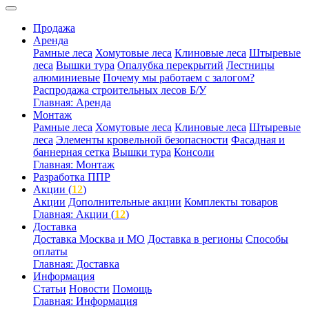
Продажа
Аренда
Рамные леса
Хомутовые леса
Клиновые леса
Штыревые
леса
Вышки тура
Опалубка перекрытий
Лестницы
алюминиевые
Почему мы работаем с залогом?
Распродажа строительных лесов Б/У
Главная: Аренда
Монтаж
Рамные леса
Хомутовые леса
Клиновые леса
Штыревые
леса
Элементы кровельной безопасности
Фасадная и
баннерная сетка
Вышки тура
Консоли
Главная: Монтаж
Разработка ППР
Акции (
12
)
Акции
Дополнительные акции
Комплекты товаров
Главная: Акции (
12
)
Доставка
Доставка Москва и МО
Доставка в регионы
Способы
оплаты
Главная: Доставка
Информация
Статьи
Новости
Помощь
Главная: Информация