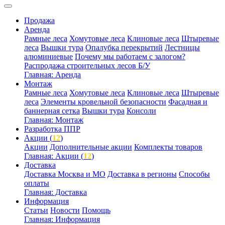
Продажа
Аренда
Рамные леса
Хомутовые леса
Клиновые леса
Штыревые
леса
Вышки тура
Опалубка перекрытий
Лестницы
алюминиевые
Почему мы работаем с залогом?
Распродажа строительных лесов Б/У
Главная: Аренда
Монтаж
Рамные леса
Хомутовые леса
Клиновые леса
Штыревые
леса
Элементы кровельной безопасности
Фасадная и
баннерная сетка
Вышки тура
Консоли
Главная: Монтаж
Разработка ППР
Акции (
12
)
Акции
Дополнительные акции
Комплекты товаров
Главная: Акции (
12
)
Доставка
Доставка Москва и МО
Доставка в регионы
Способы
оплаты
Главная: Доставка
Информация
Статьи
Новости
Помощь
Главная: Информация