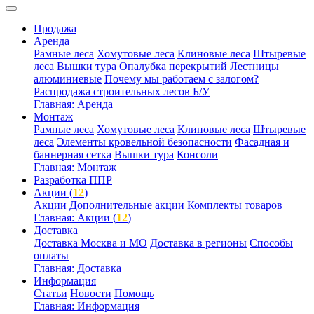
Продажа
Аренда
Рамные леса
Хомутовые леса
Клиновые леса
Штыревые
леса
Вышки тура
Опалубка перекрытий
Лестницы
алюминиевые
Почему мы работаем с залогом?
Распродажа строительных лесов Б/У
Главная: Аренда
Монтаж
Рамные леса
Хомутовые леса
Клиновые леса
Штыревые
леса
Элементы кровельной безопасности
Фасадная и
баннерная сетка
Вышки тура
Консоли
Главная: Монтаж
Разработка ППР
Акции (
12
)
Акции
Дополнительные акции
Комплекты товаров
Главная: Акции (
12
)
Доставка
Доставка Москва и МО
Доставка в регионы
Способы
оплаты
Главная: Доставка
Информация
Статьи
Новости
Помощь
Главная: Информация