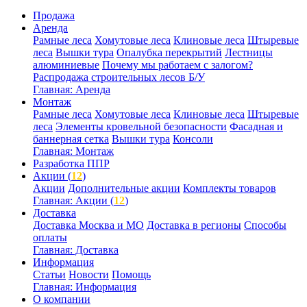
Продажа
Аренда
Рамные леса
Хомутовые леса
Клиновые леса
Штыревые
леса
Вышки тура
Опалубка перекрытий
Лестницы
алюминиевые
Почему мы работаем с залогом?
Распродажа строительных лесов Б/У
Главная: Аренда
Монтаж
Рамные леса
Хомутовые леса
Клиновые леса
Штыревые
леса
Элементы кровельной безопасности
Фасадная и
баннерная сетка
Вышки тура
Консоли
Главная: Монтаж
Разработка ППР
Акции (
12
)
Акции
Дополнительные акции
Комплекты товаров
Главная: Акции (
12
)
Доставка
Доставка Москва и МО
Доставка в регионы
Способы
оплаты
Главная: Доставка
Информация
Статьи
Новости
Помощь
Главная: Информация
О компании