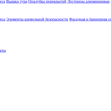
еса
Вышки тура
Опалубка перекрытий
Лестницы алюминиевые
еса
Элементы кровельной безопасности
Фасадная и баннерная с
аты