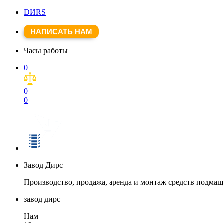
DИRS
НАПИСАТЬ НАМ
Часы работы
0
0
0
Завод Дирс
Производство, продажа, аренда и монтаж средств подма
завод дирс
Нам