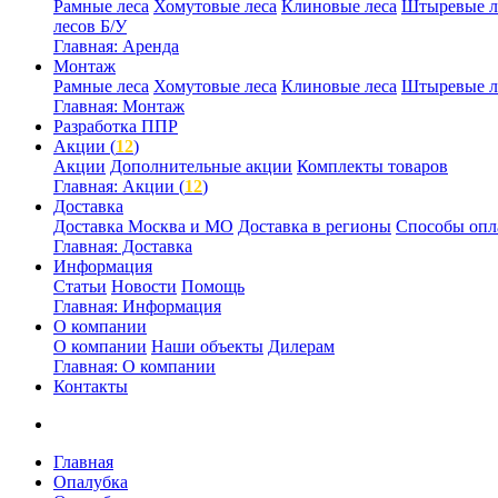
Рамные леса
Хомутовые леса
Клиновые леса
Штыревые л
лесов Б/У
Главная: Аренда
Монтаж
Рамные леса
Хомутовые леса
Клиновые леса
Штыревые л
Главная: Монтаж
Разработка ППР
Акции (
12
)
Акции
Дополнительные акции
Комплекты товаров
Главная: Акции (
12
)
Доставка
Доставка Москва и МО
Доставка в регионы
Способы опл
Главная: Доставка
Информация
Статьи
Новости
Помощь
Главная: Информация
О компании
О компании
Наши объекты
Дилерам
Главная: О компании
Контакты
Главная
Опалубка