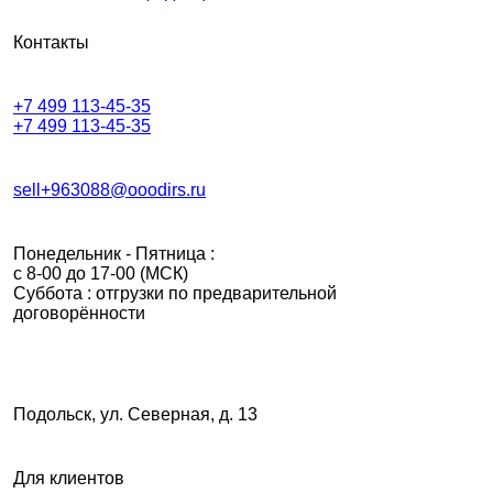
Контакты
+7 499 113-45-35
+7 499 113-45-35
sell+963088@ooodirs.ru
Понедельник - Пятница :
c 8-00 до 17-00 (МСК)
Суббота : отгрузки по предварительной
договорённости
Мы осуществляем тщательный контроль качества на
каждом участке производства. Мы гарантируем
Подольск, ул. Северная, д. 13
надежность, безопасность и долговечность
опалубочных систем Премиум/
Для клиентов