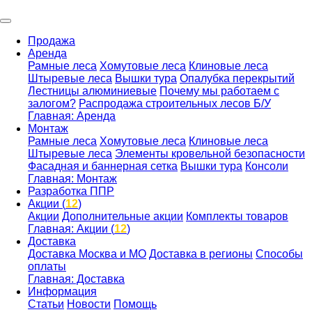
Продажа
Аренда
Рамные леса
Хомутовые леса
Клиновые леса
Штыревые леса
Вышки тура
Опалубка перекрытий
Лестницы алюминиевые
Почему мы работаем с
залогом?
Распродажа строительных лесов Б/У
Главная: Аренда
Монтаж
Рамные леса
Хомутовые леса
Клиновые леса
Штыревые леса
Элементы кровельной безопасности
Фасадная и баннерная сетка
Вышки тура
Консоли
Главная: Монтаж
Разработка ППР
Акции (
12
)
Акции
Дополнительные акции
Комплекты товаров
Главная: Акции (
12
)
Доставка
Доставка Москва и МО
Доставка в регионы
Способы
оплаты
Главная: Доставка
Информация
Статьи
Новости
Помощь