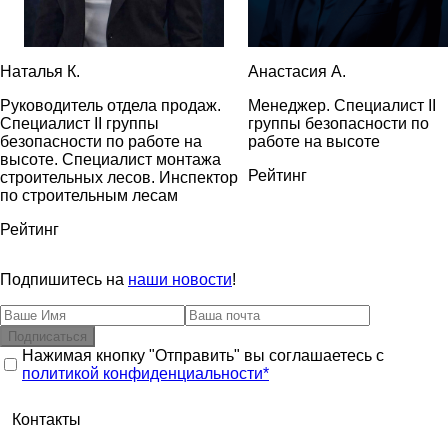
ФСФ
(Фанера Слойная Фенольная): Этот тип фанеры
имеет фенольное покрытие, что делает его
водостойким и устойчивым к гниению. Он часто
используется в опалубке для бетонирования.
Наталья К.
Анастасия А.
ФОФ
(Фанера Особо Фенольная): Это аналогичный
Руководитель отдела продаж.
Менеджер. Специалист II
ФСФ тип, но с более высоким качеством покрытия,
Специалист II группы
группы безопасности по
что делает его еще более долговечным.
безопасности по работе на
работе на высоте
высоте. Специалист монтажа
Преимущества ламинированной фанеры
Рейтинг
строительных лесов. Инспектор
Влагостойкость
: Ламинированное покрытие делает
по строительным лесам
фанеру устойчивой к воде, что важно при работе с
бетоном.
Рейтинг
Долговечность
: Ламинированная фанера может
Подпишитесь на
наши новости
!
выдерживать повторное использование, что делает
ее экономически выгодной для строительных
проектов.
Подписаться
Гладкая поверхность
: Ламинированное покрытие
Нажимая кнопку "Отправить" вы соглашаетесь с
обеспечивает гладкую поверхность, что важно для
политикой конфиденциальности*
получения ровных и аккуратных бетонных
поверхностей.
Контакты
Прочность
: Ламинированная фанера обладает