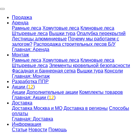
Продажа
Аренда
Рамные леса
Хомутовые леса
Клиновые леса
Штыревые леса
Вышки тура
Опалубка перекрытий
Лестницы алюминиевые
Почему мы работаем с
залогом?
Распродажа строительных лесов Б/У
Главная: Аренда
Монтаж
Рамные леса
Хомутовые леса
Клиновые леса
Штыревые леса
Элементы кровельной безопасности
Фасадная и баннерная сетка
Вышки тура
Консоли
Главная: Монтаж
Разработка ППР
Акции (
12
)
Акции
Дополнительные акции
Комплекты товаров
Главная: Акции (
12
)
Доставка
Доставка Москва и МО
Доставка в регионы
Способы
оплаты
Главная: Доставка
Информация
Статьи
Новости
Помощь