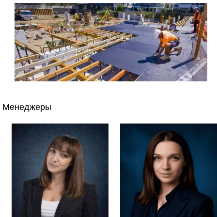
Менеджеры
Применение в строительстве
Ламинированная фанера
широко используется в
строительстве, особенно при
создании опалубки
для бетонных конструкций
.
Опалубка
-
это форма
,
в которую заливается свежий бетон, чтобы придать
ему нужную форму. Ламинированная фанера
идеально подходит для этой задачи, так как она
прочная
,
влагостойкая
и может выдерживать
большие нагрузки
.
Виды ламинированной фанеры