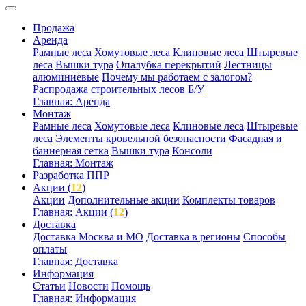
Продажа
Аренда
Рамные леса
Хомутовые леса
Клиновые леса
Штыревые
леса
Вышки тура
Опалубка перекрытий
Лестницы
алюминиевые
Почему мы работаем с залогом?
Распродажа строительных лесов Б/У
Главная: Аренда
Монтаж
Рамные леса
Хомутовые леса
Клиновые леса
Штыревые
леса
Элементы кровельной безопасности
Фасадная и
баннерная сетка
Вышки тура
Консоли
Главная: Монтаж
Разработка ППР
Акции (
12
)
Акции
Дополнительные акции
Комплекты товаров
Главная: Акции (
12
)
Доставка
Доставка Москва и МО
Доставка в регионы
Способы
оплаты
Главная: Доставка
Информация
Статьи
Новости
Помощь
Главная: Информация