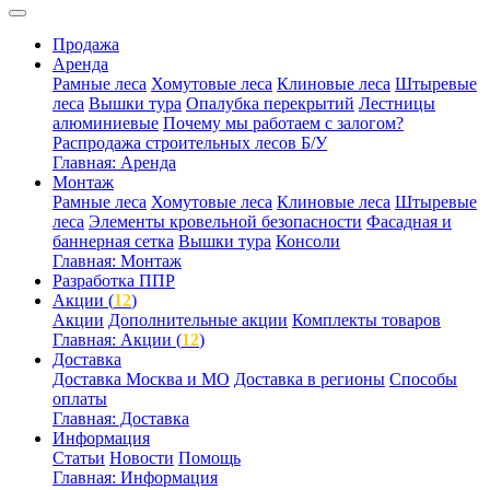
Продажа
Аренда
Рамные леса
Хомутовые леса
Клиновые леса
Штыревые
леса
Вышки тура
Опалубка перекрытий
Лестницы
алюминиевые
Почему мы работаем с залогом?
Распродажа строительных лесов Б/У
Главная: Аренда
Монтаж
Рамные леса
Хомутовые леса
Клиновые леса
Штыревые
леса
Элементы кровельной безопасности
Фасадная и
баннерная сетка
Вышки тура
Консоли
Главная: Монтаж
Разработка ППР
Акции (
12
)
Акции
Дополнительные акции
Комплекты товаров
Главная: Акции (
12
)
Доставка
Доставка Москва и МО
Доставка в регионы
Способы
оплаты
Главная: Доставка
Информация
Статьи
Новости
Помощь
Главная: Информация