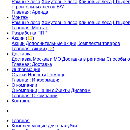
Рамные леса
Хомутовые леса
Клиновые леса
Штырев
строительных лесов Б/У
Главная: Аренда
Монтаж
Рамные леса
Хомутовые леса
Клиновые леса
Штырев
Главная: Монтаж
Разработка ППР
Акции (
12
)
Акции
Дополнительные акции
Комплекты товаров
Главная: Акции (
12
)
Доставка
Доставка Москва и МО
Доставка в регионы
Способы 
Главная: Доставка
Информация
Статьи
Новости
Помощь
Главная: Информация
О компании
О компании
Наши объекты
Дилерам
Главная: О компании
Контакты
Главная
Комплектующие для опалубки