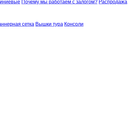
миниевые
Почему мы работаем с залогом?
Распродажа
аннерная сетка
Вышки тура
Консоли