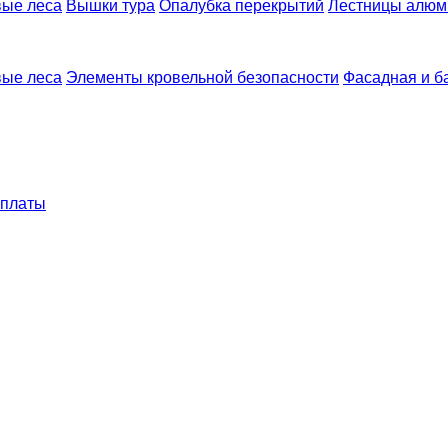
ые леса
Вышки тура
Опалубка перекрытий
Лестницы алю
ые леса
Элементы кровельной безопасности
Фасадная и б
оплаты