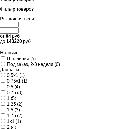
Фильтр товаров
Розничная цена
от
84
руб.
до
143220
руб.
Наличие
В наличии (
5
)
Под заказ, 2-3 недели (
6
)
Длина, м
0,5х1 (
1
)
0,75х1 (
1
)
0.5 (
4
)
0.75 (
3
)
1 (
5
)
1.25 (
2
)
1.5 (
3
)
1.75 (
2
)
1х1 (
1
)
2 (
4
)