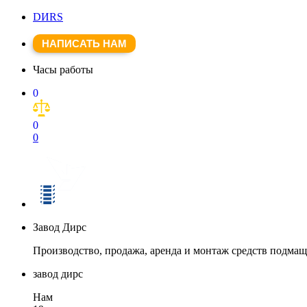
DИRS
НАПИСАТЬ НАМ
Часы работы
0
0
0
Завод Дирс
Производство, продажа, аренда и монтаж средств подма
завод дирс
Нам