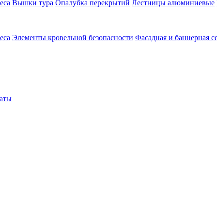
еса
Вышки тура
Опалубка перекрытий
Лестницы алюминиевые
еса
Элементы кровельной безопасности
Фасадная и баннерная с
аты