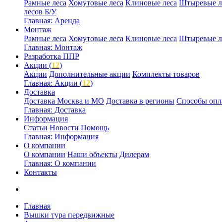
Рамные леса
Хомутовые леса
Клиновые леса
Штыревые л
лесов Б/У
Главная: Аренда
Монтаж
Рамные леса
Хомутовые леса
Клиновые леса
Штыревые л
Главная: Монтаж
Разработка ППР
Акции (
12
)
Акции
Дополнительные акции
Комплекты товаров
Главная: Акции (
12
)
Доставка
Доставка Москва и МО
Доставка в регионы
Способы опл
Главная: Доставка
Информация
Статьи
Новости
Помощь
Главная: Информация
О компании
О компании
Наши объекты
Дилерам
Главная: О компании
Контакты
Главная
Вышки тура передвижные