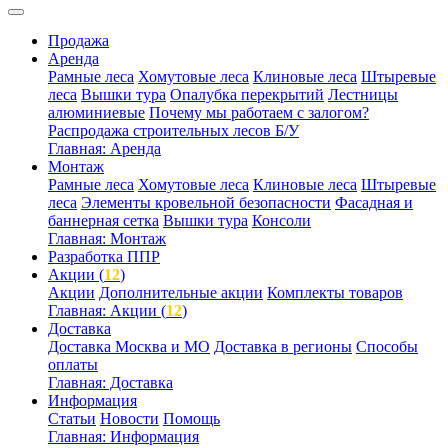
Продажа
Аренда
Рамные леса
Хомутовые леса
Клиновые леса
Штыревые
леса
Вышки тура
Опалубка перекрытий
Лестницы
алюминиевые
Почему мы работаем с залогом?
Распродажа строительных лесов Б/У
Главная: Аренда
Монтаж
Рамные леса
Хомутовые леса
Клиновые леса
Штыревые
леса
Элементы кровельной безопасности
Фасадная и
баннерная сетка
Вышки тура
Консоли
Главная: Монтаж
Разработка ППР
Акции (
12
)
Акции
Дополнительные акции
Комплекты товаров
Главная: Акции (
12
)
Доставка
Доставка Москва и МО
Доставка в регионы
Способы
оплаты
Главная: Доставка
Информация
Статьи
Новости
Помощь
Главная: Информация