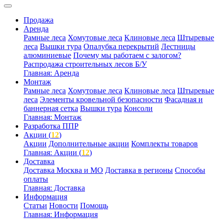
Продажа
Аренда
Рамные леса
Хомутовые леса
Клиновые леса
Штыревые
леса
Вышки тура
Опалубка перекрытий
Лестницы
алюминиевые
Почему мы работаем с залогом?
Распродажа строительных лесов Б/У
Главная: Аренда
Монтаж
Рамные леса
Хомутовые леса
Клиновые леса
Штыревые
леса
Элементы кровельной безопасности
Фасадная и
баннерная сетка
Вышки тура
Консоли
Главная: Монтаж
Разработка ППР
Акции (
12
)
Акции
Дополнительные акции
Комплекты товаров
Главная: Акции (
12
)
Доставка
Доставка Москва и МО
Доставка в регионы
Способы
оплаты
Главная: Доставка
Информация
Статьи
Новости
Помощь
Главная: Информация