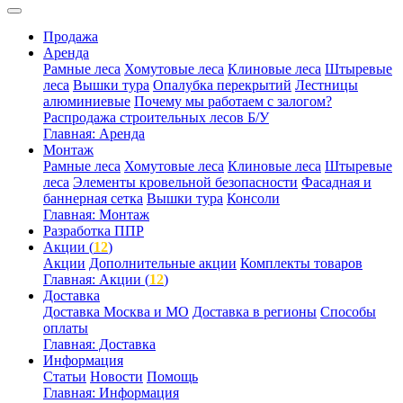
Продажа
Аренда
Рамные леса
Хомутовые леса
Клиновые леса
Штыревые
леса
Вышки тура
Опалубка перекрытий
Лестницы
алюминиевые
Почему мы работаем с залогом?
Распродажа строительных лесов Б/У
Главная: Аренда
Монтаж
Рамные леса
Хомутовые леса
Клиновые леса
Штыревые
леса
Элементы кровельной безопасности
Фасадная и
баннерная сетка
Вышки тура
Консоли
Главная: Монтаж
Разработка ППР
Акции (
12
)
Акции
Дополнительные акции
Комплекты товаров
Главная: Акции (
12
)
Доставка
Доставка Москва и МО
Доставка в регионы
Способы
оплаты
Главная: Доставка
Информация
Статьи
Новости
Помощь
Главная: Информация