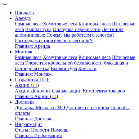
Продажа
Аренда
Рамные леса
Хомутовые леса
Клиновые леса
Штыревые
леса
Вышки тура
Опалубка перекрытий
Лестницы
алюминиевые
Почему мы работаем с залогом?
Распродажа строительных лесов Б/У
Главная: Аренда
Монтаж
Рамные леса
Хомутовые леса
Клиновые леса
Штыревые
леса
Элементы кровельной безопасности
Фасадная и
баннерная сетка
Вышки тура
Консоли
Главная: Монтаж
Разработка ППР
Акции (
12
)
Акции
Дополнительные акции
Комплекты товаров
Главная: Акции (
12
)
Доставка
Доставка Москва и МО
Доставка в регионы
Способы
оплаты
Главная: Доставка
Информация
Статьи
Новости
Помощь
Главная: Информация