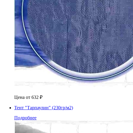
Цена от
632
₽
Тент "Тарпаулин" (230гр/м2)
Подробнее