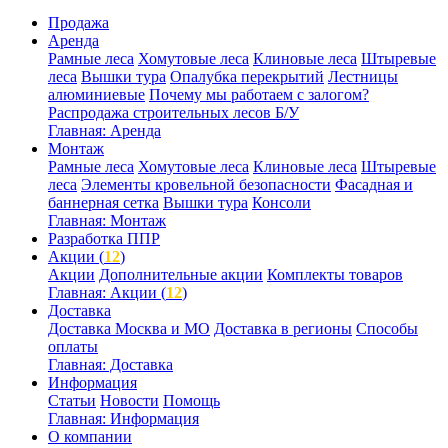
Продажа
Аренда
Рамные леса
Хомутовые леса
Клиновые леса
Штыревые
леса
Вышки тура
Опалубка перекрытий
Лестницы
алюминиевые
Почему мы работаем с залогом?
Распродажа строительных лесов Б/У
Главная: Аренда
Монтаж
Рамные леса
Хомутовые леса
Клиновые леса
Штыревые
леса
Элементы кровельной безопасности
Фасадная и
баннерная сетка
Вышки тура
Консоли
Главная: Монтаж
Разработка ППР
Акции (
12
)
Акции
Дополнительные акции
Комплекты товаров
Главная: Акции (
12
)
Доставка
Доставка Москва и МО
Доставка в регионы
Способы
оплаты
Главная: Доставка
Информация
Статьи
Новости
Помощь
Главная: Информация
О компании