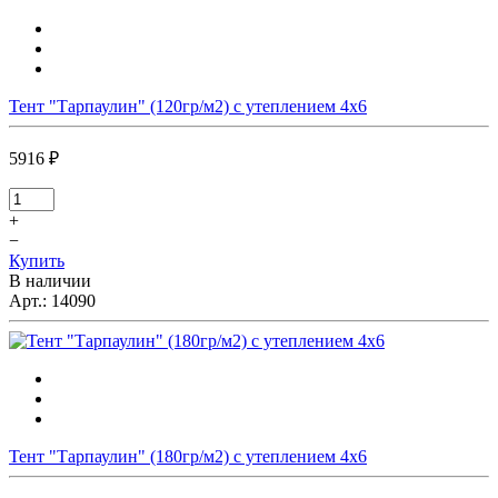
Тент "Тарпаулин" (120гр/м2) с утеплением 4x6
5916 ₽
+
−
Купить
В наличии
Арт.:
14090
Тент "Тарпаулин" (180гр/м2) с утеплением 4x6