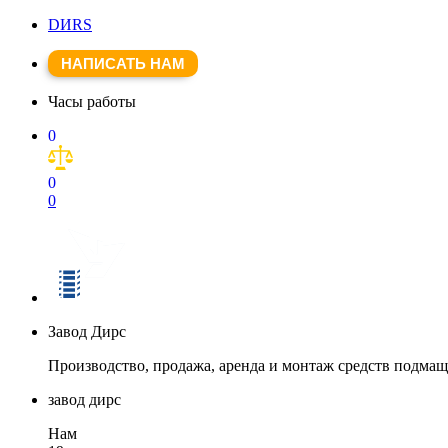
DИRS
НАПИСАТЬ НАМ
Часы работы
0
0
0
Завод Дирс
Производство, продажа, аренда и монтаж средств подма
завод дирс
Нам