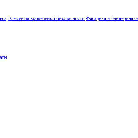
еса
Элементы кровельной безопасности
Фасадная и баннерная с
аты