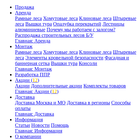
Продажа
Аренда
Рамные леса
Хомутовые леса
Клиновые леса
Штыревые
леса
Вышки тура
Опалубка перекрытий
Лестницы
алюминиевые
Почему мы работаем с залогом?
Распродажа строительных лесов Б/У
Главная: Аренда
Монтаж
Рамные леса
Хомутовые леса
Клиновые леса
Штыревые
леса
Элементы кровельной безопасности
Фасадная и
баннерная сетка
Вышки тура
Консоли
Главная: Монтаж
Разработка ППР
Акции (
12
)
Акции
Дополнительные акции
Комплекты товаров
Главная: Акции (
12
)
Доставка
Доставка Москва и МО
Доставка в регионы
Способы
оплаты
Главная: Доставка
Информация
Статьи
Новости
Помощь
Главная: Информация
О компании