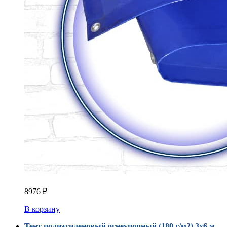
8976
₽
В корзину
Тент полиэтиленовый огнеупорный (180 г/м2) 3х6 м