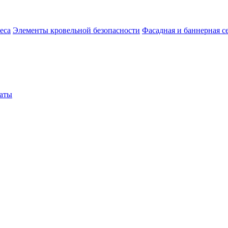
еса
Элементы кровельной безопасности
Фасадная и баннерная с
аты