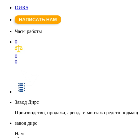
DИRS
НАПИСАТЬ НАМ
Часы работы
0
0
0
Завод Дирс
Производство, продажа, аренда и монтаж средств подма
завод дирс
Нам