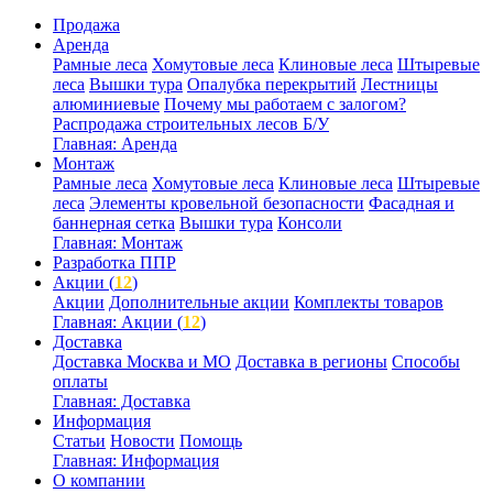
Продажа
Аренда
Рамные леса
Хомутовые леса
Клиновые леса
Штыревые
леса
Вышки тура
Опалубка перекрытий
Лестницы
алюминиевые
Почему мы работаем с залогом?
Распродажа строительных лесов Б/У
Главная: Аренда
Монтаж
Рамные леса
Хомутовые леса
Клиновые леса
Штыревые
леса
Элементы кровельной безопасности
Фасадная и
баннерная сетка
Вышки тура
Консоли
Главная: Монтаж
Разработка ППР
Акции (
12
)
Акции
Дополнительные акции
Комплекты товаров
Главная: Акции (
12
)
Доставка
Доставка Москва и МО
Доставка в регионы
Способы
оплаты
Главная: Доставка
Информация
Статьи
Новости
Помощь
Главная: Информация
О компании