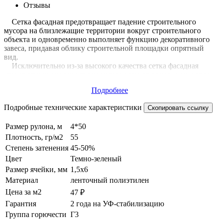
Отзывы
Сетка фасадная предотвращает падение строительного
мусора на близлежащие территории вокруг строительного
объекта и одновременно выполняет функцию декоративного
завеса, придавая облику строительной площадки опрятный
вид.
Исключительно из-за высокого качества сетка фасадная
станет отличным защитным материалом от возможных угроз.
Данная фасадная сетка изготавливается из очень прочного
Подробнее
ленточного полиэтилена уникальным методом, который еще
называют – узловое плетение. Сетка фасадная 4 x 50 м
Подробные технические характеристики
Скопировать ссылку
производства Россия – это лучшее качество защитного
материала, которое проверено практикой.
Размер рулона, м
4*50
Плотность, гр/м2
55
Степень затенения
45-50%
Цвет
Темно-зеленый
Размер ячейки, мм
1,5х6
Материал
ленточный полиэтилен
Цена за м2
47 ₽
Гарантия
2 года на УФ-стабилизацию
Группа горючести
Г3