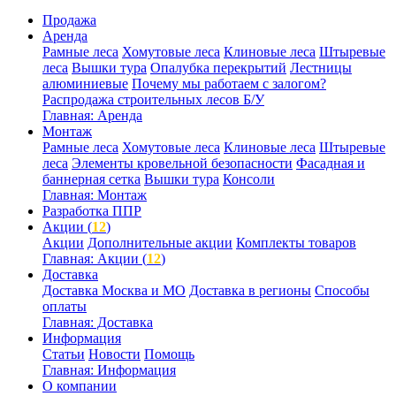
Продажа
Аренда
Рамные леса
Хомутовые леса
Клиновые леса
Штыревые
леса
Вышки тура
Опалубка перекрытий
Лестницы
алюминиевые
Почему мы работаем с залогом?
Распродажа строительных лесов Б/У
Главная: Аренда
Монтаж
Рамные леса
Хомутовые леса
Клиновые леса
Штыревые
леса
Элементы кровельной безопасности
Фасадная и
баннерная сетка
Вышки тура
Консоли
Главная: Монтаж
Разработка ППР
Акции (
12
)
Акции
Дополнительные акции
Комплекты товаров
Главная: Акции (
12
)
Доставка
Доставка Москва и МО
Доставка в регионы
Способы
оплаты
Главная: Доставка
Информация
Статьи
Новости
Помощь
Главная: Информация
О компании