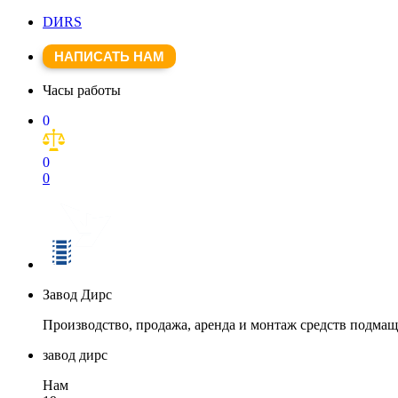
DИRS
НАПИСАТЬ НАМ
Часы работы
0
0
0
Завод Дирс
Производство, продажа, аренда и монтаж средств подма
завод дирс
Нам