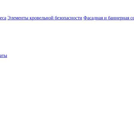
еса
Элементы кровельной безопасности
Фасадная и баннерная с
аты