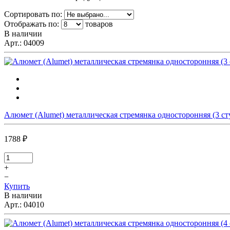
Сортировать по:
Отображать по:
товаров
В наличии
Арт.:
04009
Алюмет (Alumet) металлическая стремянка односторонняя (3 ст
1788 ₽
+
−
Купить
В наличии
Арт.:
04010