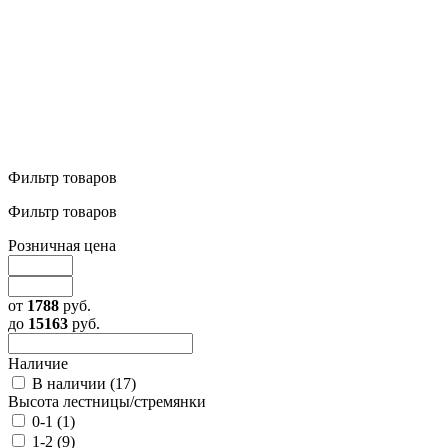
Фильтр товаров
Фильтр товаров
Розничная цена
от
1788
руб.
до
15163
руб.
Наличие
В наличии (
17
)
Высота лестницы/стремянки
0-1 (
1
)
1-2 (
9
)