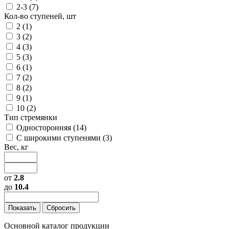
2-3 (
7
)
Кол-во ступеней, шт
2 (
1
)
3 (
2
)
4 (
3
)
5 (
3
)
6 (
1
)
7 (
2
)
8 (
2
)
9 (
1
)
10 (
2
)
Тип стремянки
Односторонняя (
14
)
С широкими ступенями (
3
)
Вес, кг
от
2.8
до
10.4
Основной каталог продукции