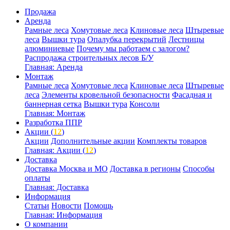
Продажа
Аренда
Рамные леса
Хомутовые леса
Клиновые леса
Штыревые
леса
Вышки тура
Опалубка перекрытий
Лестницы
алюминиевые
Почему мы работаем с залогом?
Распродажа строительных лесов Б/У
Главная: Аренда
Монтаж
Рамные леса
Хомутовые леса
Клиновые леса
Штыревые
леса
Элементы кровельной безопасности
Фасадная и
баннерная сетка
Вышки тура
Консоли
Главная: Монтаж
Разработка ППР
Акции (
12
)
Акции
Дополнительные акции
Комплекты товаров
Главная: Акции (
12
)
Доставка
Доставка Москва и МО
Доставка в регионы
Способы
оплаты
Главная: Доставка
Информация
Статьи
Новости
Помощь
Главная: Информация
О компании