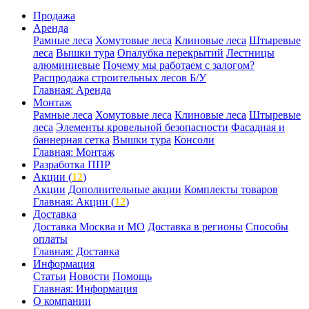
Продажа
Аренда
Рамные леса
Хомутовые леса
Клиновые леса
Штыревые
леса
Вышки тура
Опалубка перекрытий
Лестницы
алюминиевые
Почему мы работаем с залогом?
Распродажа строительных лесов Б/У
Главная: Аренда
Монтаж
Рамные леса
Хомутовые леса
Клиновые леса
Штыревые
леса
Элементы кровельной безопасности
Фасадная и
баннерная сетка
Вышки тура
Консоли
Главная: Монтаж
Разработка ППР
Акции (
12
)
Акции
Дополнительные акции
Комплекты товаров
Главная: Акции (
12
)
Доставка
Доставка Москва и МО
Доставка в регионы
Способы
оплаты
Главная: Доставка
Информация
Статьи
Новости
Помощь
Главная: Информация
О компании